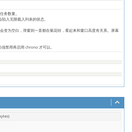
任务数量。
就会陷入无限载入列表的状态。
又会变为空白，弹窗则一直都在菊花转，看起来和窗口高度有关系。屏幕
禁用再启用 chrono 才可以。
bytes)