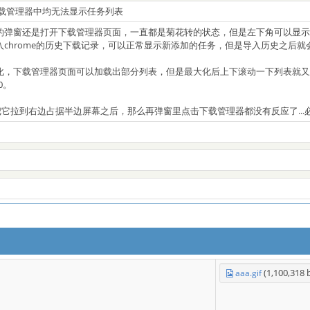
窗和下载管理器中均无法显示任务列表
的弹窗还是打开下载管理器页面，一直都是菊花转的状态，但是左下角可以显示
入chrome的历史下载记录，可以正常显示新添加的任务，但是导入历史之后
化，下载管理器页面可以加载出部分列表，但是最大化后上下滚动一下列表就
0。
面把它拉到右边占据半边屏幕之后，那么再弹窗里点击下载管理器都没有反应了...必须
(1,100,318 
aaa.gif