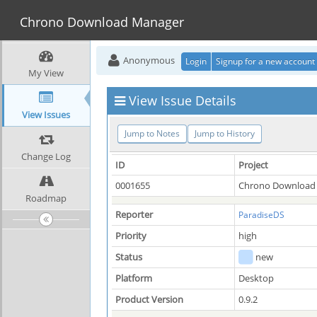
Chrono Download Manager
Anonymous
Login
Signup for a new account
My View
View Issue Details
View Issues
Jump to Notes
Jump to History
Change Log
ID
Project
0001655
Chrono Download
Roadmap
Reporter
ParadiseDS
Priority
high
Status
new
Platform
Desktop
Product Version
0.9.2