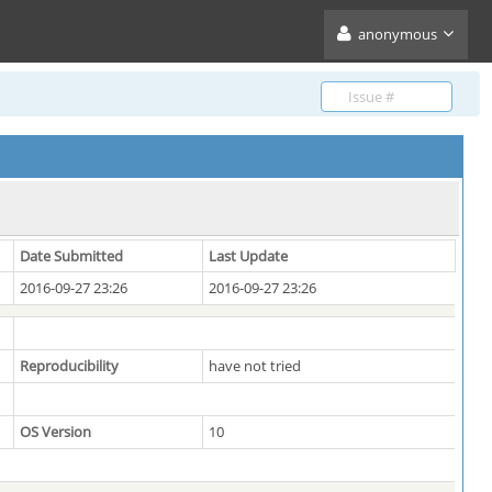
anonymous
Date Submitted
Last Update
2016-09-27 23:26
2016-09-27 23:26
Reproducibility
have not tried
OS Version
10