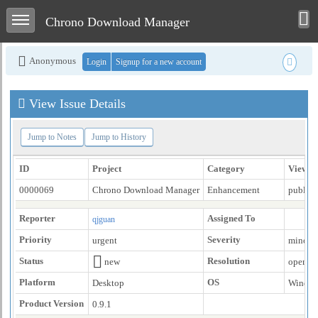
Toggle user men
Toggle sidebar
Chrono Download Manager
Anonymous
Login
Signup for a new account
View Issue Details
Jump to Notes
Jump to History
ID
Project
Category
View St
0000069
Chrono Download Manager
Enhancement
public
Reporter
Assigned To
qjguan
Priority
Severity
urgent
minor
Status
Resolution
new
open
Platform
OS
Desktop
Windo
Product Version
0.9.1