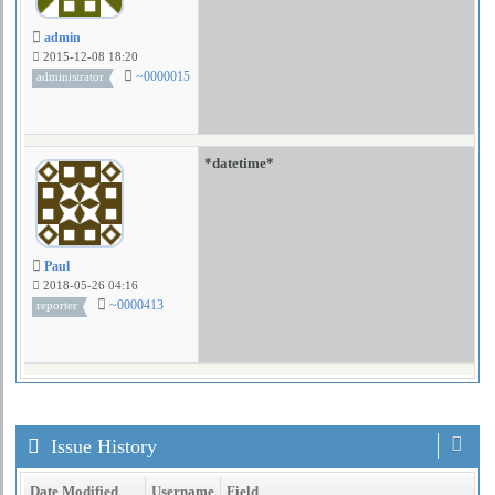
admin
2015-12-08 18:20
~0000015
administrator
*datetime*
Paul
2018-05-26 04:16
~0000413
reporter
Issue History
Date Modified
Username
Field